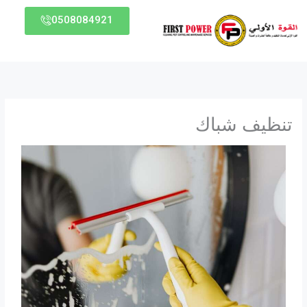
خطي
0508084921
لى
لمحتوى
تنظيف شباك