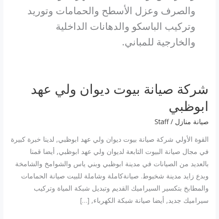
والصرف وعزل الأسطح والحمامات وتوريد
وتركيب الباسكو والدهانات الداخلية
والخارجية للمباني.
شركة صيانة بيوت ديوان ولي عهد
شركة
صيانة
ابوظبي
بيوت
صيانة منازل
/
Staff
ديوان
ولي
القوة الأولي شركة صيانة بيوت ديوان ولي عهد ابوظبي, لدينا خبرة كبيرة
عهد
في مجال صيانة البيوت التابعة لديوان ولي عهد ابوظبي, أيضا قمنا
ابوظبي
بالعديد من الصيانات في مدينة ابوظبي وبني ياس والشوامخ والشامخة
وبدع زايد مدينة شخبوط. صيانةكاملة وشاملة للبيت صيانة الحمامات
والمطابخ بتكسير السيراميك القديم وتبديل شبكة المياة وتركيب
سيراميك جديد, أيضا صيانة شبكة الكهرباء, […]