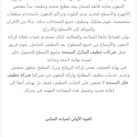
الدهون بعناية فائقة لضمان بيئة مطبخ صحية ونظيفة. نبدأ بتفحص
الأجهزة والأسطح لتحديد مدى التلوث وتراكم الدهون. باستخدام منظفات
متخصصة، نقوم بتفكيك وتنظيف جميع المساحات بدقة، بدءًا من الأفران
والمواقد إلى الأسطح والأدراج.
نولي اهتمامًا خاصًا للسلامة والفعالية، لذلك نستخدم تقنيات فعالة لإزالة
الدهون والأوساخ من جميع السطوح. بعد التنظيف الشامل، يقوم فريق
عمل
شركات تنظيف المنازل السمحة
بتلميع الأسطح للحصول على
لمسة نهائية لامعة وجذابة.
في نهاية العملية، نعتني بإزالة الروائح وترك المطبخ بمظهر منتعش
وجديد. خدمات تنظيف المطابخ وإزالة الدهون في شركتنا
شركة تنظيف
فلل السمحة
لا تقتصر على الجانب التنظيف فقط، بل تهدف أيضًا إلى
إعادة تجديد وتجميل هذه المساحة المهمة في منزلك.
القوة الأولي لصيانة المباني