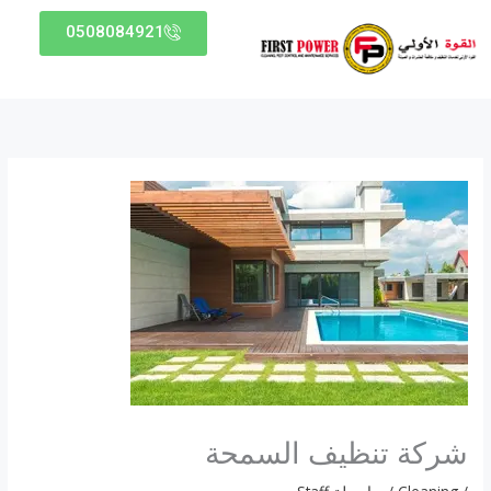
خطي
0508084921
لى
لمحتوى
شركة تنظيف السمحة