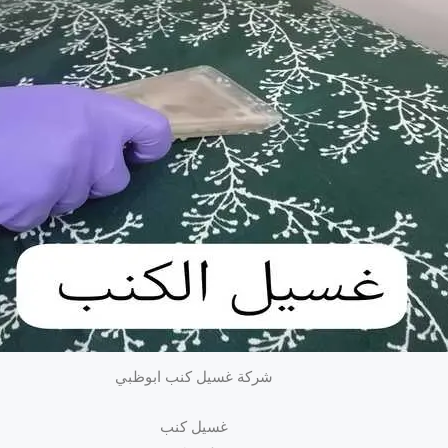
شركة غسيل كنب ابوظبي
غسيل كنب